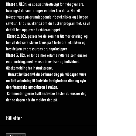
Klasse 1, ULD:1, 
er spesielt tilrettelagt for nybegynnere, 
hvor også de som trenger en leier kan delta. Her vil 
fokuset være på grunnleggende rideteknikker og å bygge 
selvtillit. Er du usikker på om du husker programmet, så vil 
det bli lest opp over høytaleranlegget.
 Klasse 2, LC:1, 
passer for de som har litt mer erfaring, og 
her vil det være større fokus på å forbedre teknikken og 
forståelsen av dressurens grunnprinsipper. 
Klasse 3, LB:1, 
er for de mer erfarne rytterne som ønsker 
en utfordring, med avanserte øvelser og individuell 
tilbakemelding fra instruktørene. 
  Uansett hvilket nivå du befinner deg på, vil dagen være 
en flott anledning til å utvikle ferdighetene dine og nyte 
den fantastiske atmosfæren i stallen.
 Kommenter gjerne hvilken/hvilke hester du ønsker deg 
denne dagen når du melder deg på.
Billetter