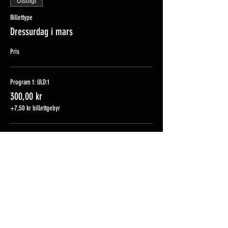
Utsolgt
Billettype
Dressurdag i mars
Pris
Program 1: ULD:1
300,00 kr
+7,50 kr billettgebyr
Program 2: LC:1
300,00 kr
+7,50 kr billettgebyr
Program 3: LB:1
300,00 kr
+7,50 kr billettgebyr