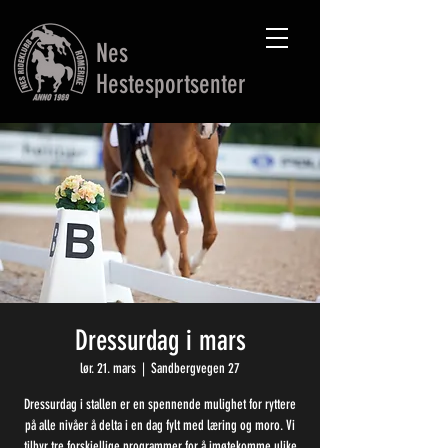
Nes
Hestesportsenter
Dressurdag i mars
lør. 21. mars
  |  
Sandbergvegen 27
Dressurdag i stallen er en spennende mulighet for ryttere
på alle nivåer å delta i en dag fylt med læring og moro. Vi
tilbyr tre forskjellige programmer for å imøtekomme ulike