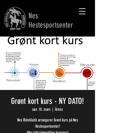
Nes
Hestesportsenter
Grønt kort kurs - NY DATO!
søn. 15. mars
  |  
Årnes
Nes Rideklubb arrangerer Grønt kurs på Nes
Hestesportsenter!
Mer info/påmelding kommer!