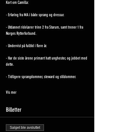
Kort om Camilla:
- Erfaring fra MA i både sprang og dressur.
- Utdannet ridelærer trinn 2 fra Starum, samt trener 1 fra 
Norges Rytterforbund.
- Undervist på fulltid i flere år.
- Har de siste årene primært hatt unghester, og jobbet med 
dette.
- Tidligere sprangdommer, steward og stildommer.
Vis mer
Billetter
Salget ble avsluttet