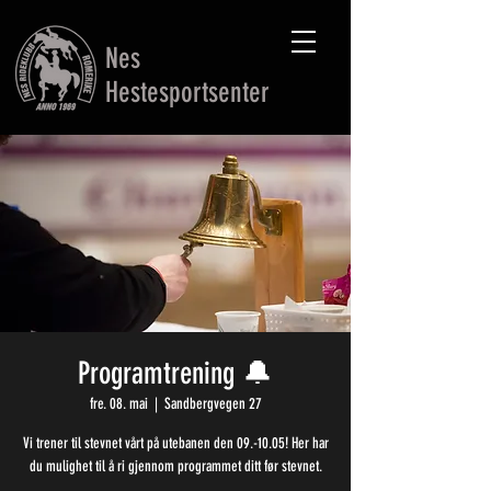
Nes
Hestesportsenter
Programtrening 🔔
fre. 08. mai
  |  
Sandbergvegen 27
Vi trener til stevnet vårt på utebanen den 09.-10.05! Her har
du mulighet til å ri gjennom programmet ditt før stevnet.