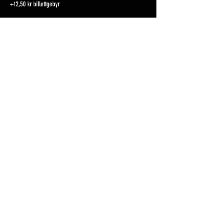
+12,50 kr billettgebyr
Kl.15.00
500,00 kr
+12,50 kr billettgebyr
Flere priser (3)
Del dette arrangementet
Nes Rideklubb