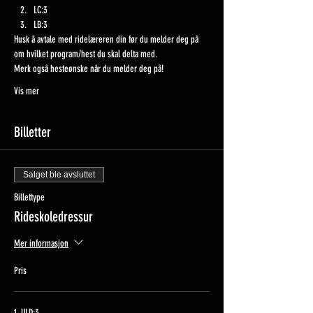
LC:3
LB:3
Husk å avtale med ridelæreren din før du melder deg på 
om hvilket program/hest du skal delta med. 
Merk også hesteønske når du melder deg på!
Vis mer
Billetter
Salget ble avsluttet
Billettype
Rideskoledressur
Mer informasjon
Pris
1. ULD:3