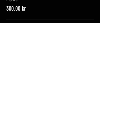
300,00 kr
2. LC:3
300,00 kr
3. LB:3
300,00 kr
Del dette arrangementet