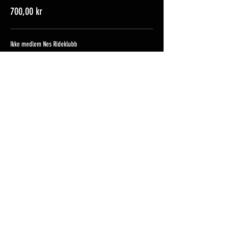
700,00 kr
Ikke medlem Nes Rideklubb
800,00 kr
Halleie medlem
100,00 kr
Flere priser (2)
Del dette arrangementet