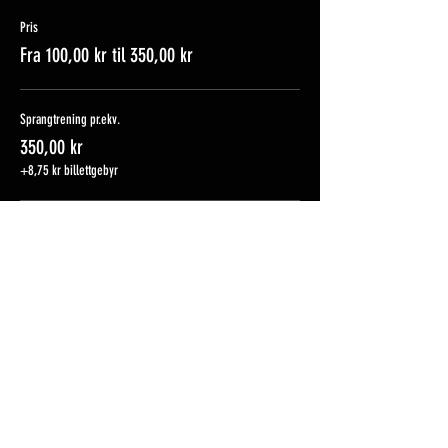
Pris
Fra 100,00 kr til 350,00 kr
Sprangtrening pr.ekv.
350,00 kr
+8,75 kr billettgebyr
Baneleie medlem Nes Rideklubb
100,00 kr
+2,50 kr billettgebyr
Baneleie ikke-medlem
150,00 kr
+3,75 kr billettgebyr