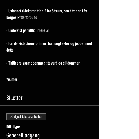
- Utdannet ridelærer trinn 2 fra Starum, samt trener 1 fra 
Norges Rytterforbund 
- Undervist på fulltid i flere år 
- Har de siste årene primært hatt unghester, og jobbet med 
dette 
- Tidligere sprangdommer, steward og stildommer 
Vis mer
Billetter
Salget ble avsluttet
Billettype
Generell adgang