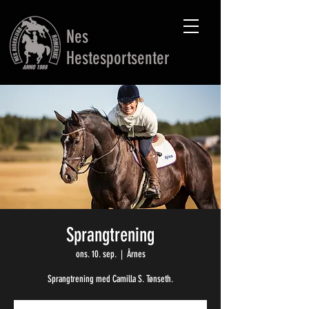
Nes
Hestesportsenter
Sprangtrening
ons. 10. sep.
  |  
Årnes
Sprangtrening med Camilla S. Tønseth.