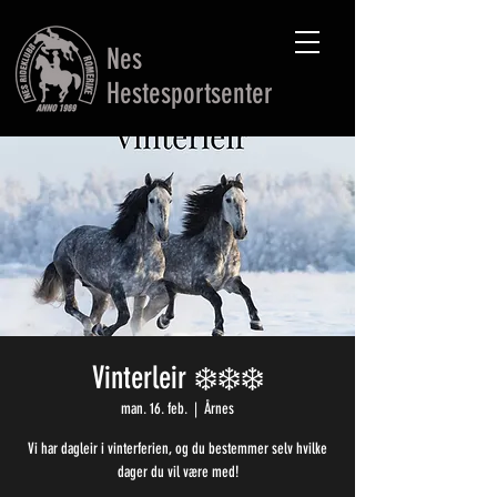
Nes
Hestesportsenter
Vinterleir ❄️❄️❄️
man. 16. feb.
  |  
Årnes
Vi har dagleir i vinterferien, og du bestemmer selv hvilke
dager du vil være med!