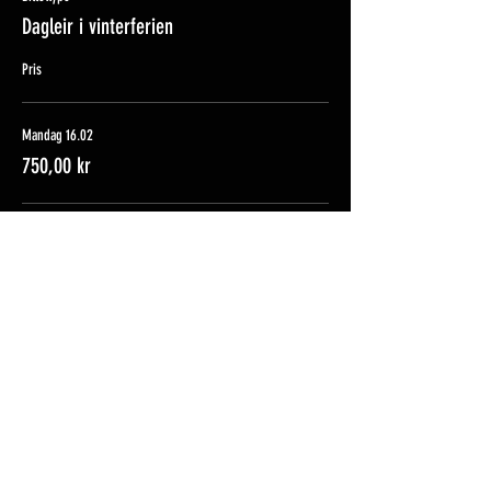
Dagleir i vinterferien
Pris
Mandag 16.02
750,00 kr
Tirsdag 17.02
750,00 kr
Onsdag 18.02
750,00 kr
Flere priser (2)