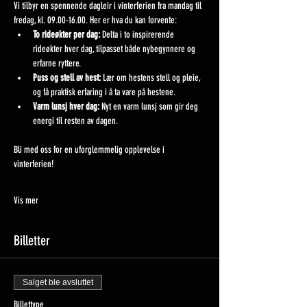
Vi tilbyr en spennende dagleir i vinterferien fra mandag til 
fredag, kl. 09.00-16.00. Her er hva du kan forvente:
To rideøkter per dag:
 Delta i to inspirerende 
rideøkter hver dag, tilpasset både nybegynnere og 
erfarne ryttere.
Puss og stell av hest:
 Lær om hestens stell og pleie, 
og få praktisk erfaring i å ta vare på hestene.
Varm lunsj hver dag:
 Nyt en varm lunsj som gir deg 
energi til resten av dagen.
Bli med oss for en uforglemmelig opplevelse i 
vinterferien!
Vis mer
Billetter
Salget ble avsluttet
Billettype