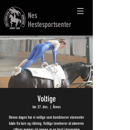
Nes
Hestesportsenter
Voltige
lør. 27. des.
  |  
Årnes
Denne dagen har vi voltige som kombinerer elementer
både fra turn og ridning. Voltige involverer at utøverne
utfører øvelser på ryggen av en hest i bevegelse