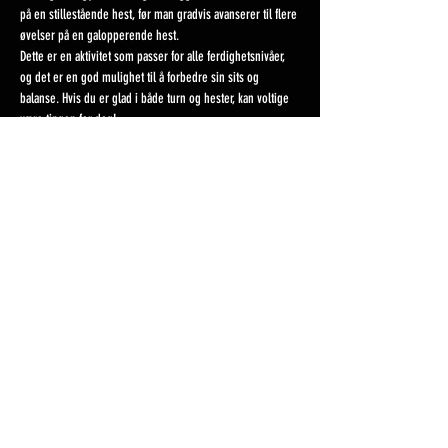
på en stillestående hest, før man gradvis avanserer til flere 
øvelser på en galopperende hest.
Dette er en aktivitet som passer for alle ferdighetsnivåer, 
og det er en god mulighet til å forbedre sin sits og 
balanse. Hvis du er glad i både turn og hester, kan voltige 
være tingen for deg!
Del dette arrangementet
Nes Rideklubb
Sandbergvegen 27, 2150 Årnes
Org.nr:
985317321
Mobil: 959 26 347