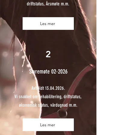
driftstatus, Årsmøte m.m.
Les mer
2
Styremøte 02-2026
Avholdt
13.04.2026
.
Vi snakket om rehabilitering, driftstatus,
økonomisk status, vårdugnad m.m.
Les mer