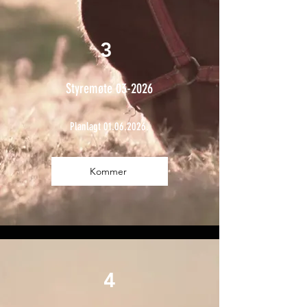
3
Styremøte 03-2026
Planlagt
01.06.2026
.
Kommer
4