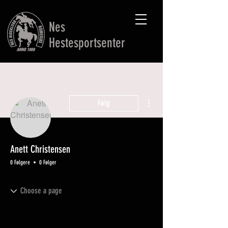
Nes
Hestesportsenter
Flere handlinger
Følg
Anett Christensen
0 Følgere
0 Følger