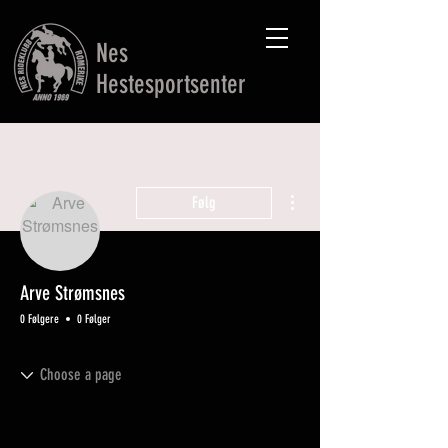
Nes
Hestesportsenter
Flere handlinger
Følg
Arve Strømsnes
0 Følgere
0 Følger