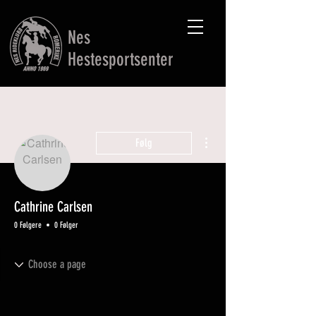
Nes
Hestesportsenter
Flere handlinger
Følg
Cathrine Carlsen
0 Følgere
0 Følger