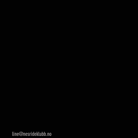
line@nesrideklubb.no