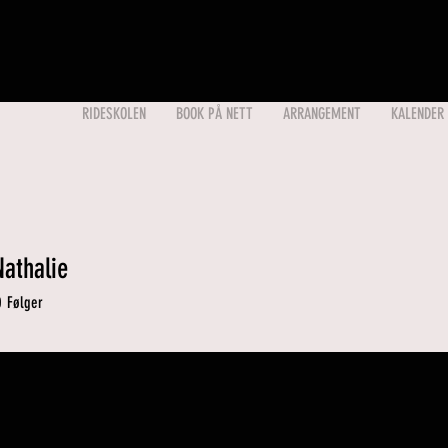
RIDESKOLEN
BOOK PÅ NETT
ARRANGEMENT
KALENDER
Nathalie
0
Følger