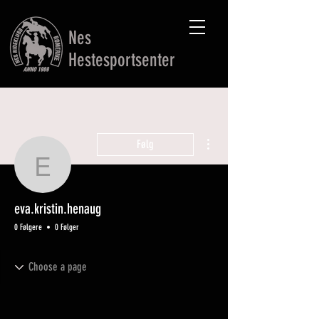
Nes
Hestesportsenter
Flere handlinger
Følg
eva.kristin.henaug
eva.kristin.henaug
0 Følgere
0 Følger