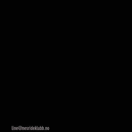
line@nesrideklubb.no