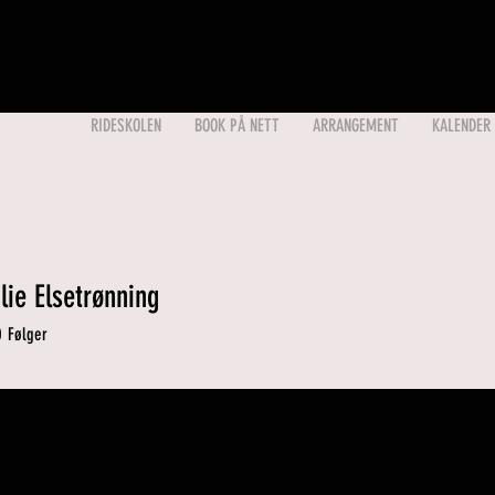
RIDESKOLEN
BOOK PÅ NETT
ARRANGEMENT
KALENDER
lie Elsetrønning
0
Følger