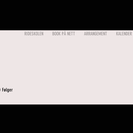
RIDESKOLEN
BOOK PÅ NETT
ARRANGEMENT
KALENDER
0
Følger