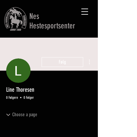
Nes
Hestesportsenter
Flere handlinger
Følg
Line Thoresen
0 Følgere
0 Følger