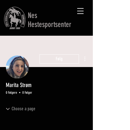
Nes
Hestesportsenter
Flere handlinger
Følg
Marita Strøm
0 Følgere
0 Følger