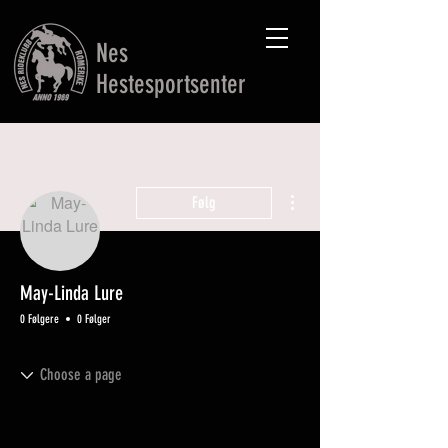
Nes
Hestesportsenter
Flere handlinger
Følg
May-Linda Lure
0 Følgere
0 Følger