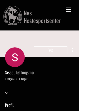
Nes
Hestesportsenter
Flere handlinger
Følg
Sissel Løftingsmo
0 Følgere
0 Følger
Profil