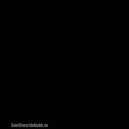
line@nesrideklubb.no