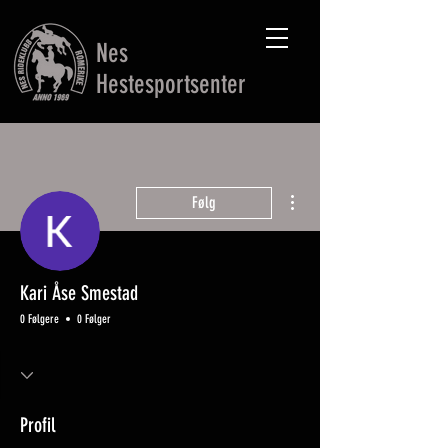
Nes
Hestesportsenter
Flere handlinger
Følg
Kari Åse Smestad
0 Følgere
0 Følger
Profil