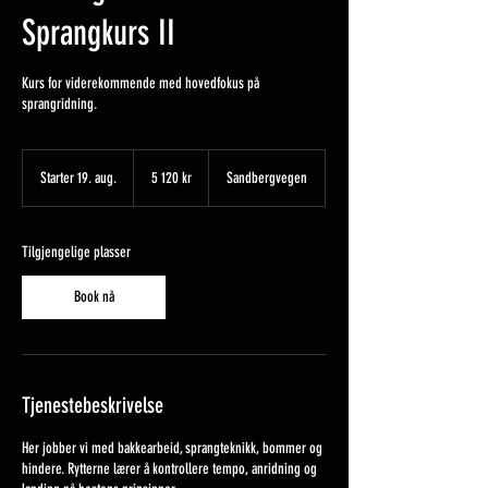
Sprangkurs II
Kurs for viderekommende med hovedfokus på
sprangridning.
5 120
norske
Starter 19. aug.
S
5 120 kr
Sandbergvegen
kroner
t
a
r
Tilgjengelige plasser
t
e
Book nå
r
1
9
.
a
Tjenestebeskrivelse
u
g
.
Her jobber vi med bakkearbeid, sprangteknikk, bommer og
hindere. Rytterne lærer å kontrollere tempo, anridning og