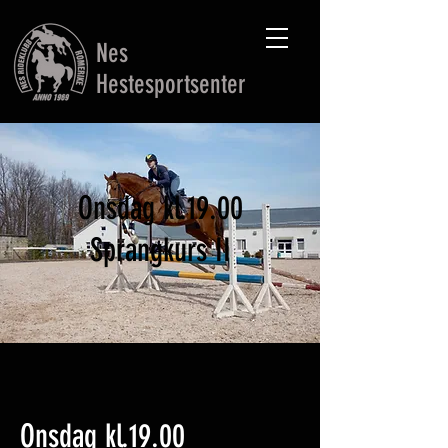
Nes
Hestesportsenter
Onsdag kl.19.00
Sprangkurs II
Onsdag kl.19.00