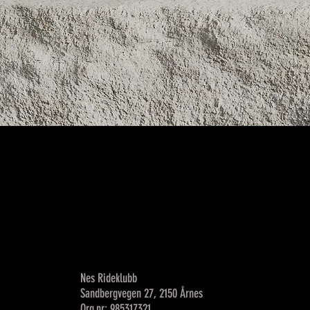
Hurtigvisning
Nes Rideklubb
Sandbergvegen 27, 2150 Årnes
Org.nr: 985317321