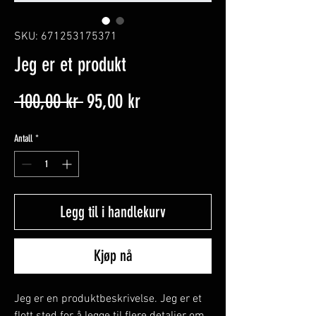
SKU: 671253175371
Jeg er et produkt
Vanlig
Salgspris
 100,00 kr 
95,00 kr
pris
Antall
*
Legg til i handlekurv
Kjøp nå
Jeg er en produktbeskrivelse. Jeg er et 