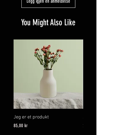
Legg igjen en anmeldelse
You Might Also Like
Jeg er et produkt
Jeg er et produkt
Pris
Pris
85,00 kr
20,00 kr